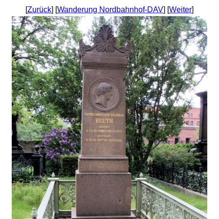
[
Zurück
] [
Wanderung Nordbahnhof-DAV
] [
Weiter
]