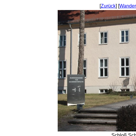
[
Zurück
] [
Wander
Schloß Sc