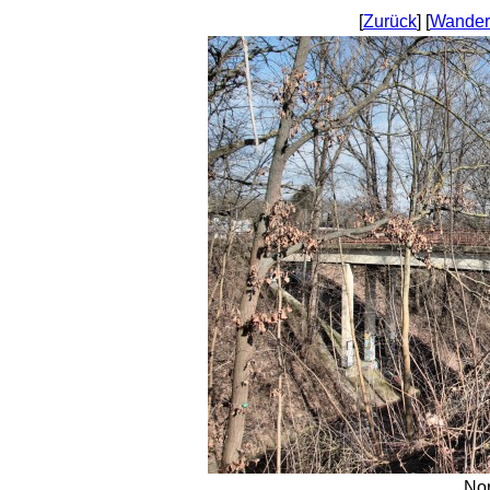
[
Zurück
] [
Wander
No