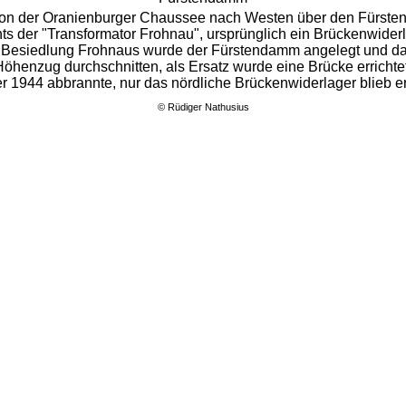
von der Oranienburger Chaussee nach Westen über den Fürst
ts der "Transformator Frohnau", ursprünglich ein Brückenwiderl
r Besiedlung Frohnaus wurde der Fürstendamm angelegt und da
Höhenzug durchschnitten, als Ersatz wurde eine Brücke errichtet
er 1944 abbrannte, nur das nördliche Brückenwiderlager blieb er
©
Rüdiger Nathusius