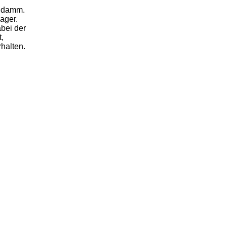
endamm.
ager.
bei der
,
halten.