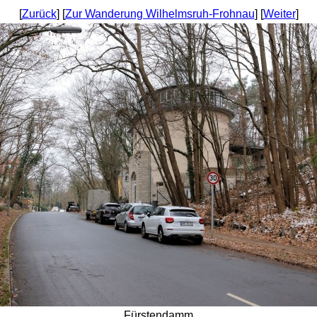
[
Zurück
] [
Zur Wanderung Wilhelmsruh-Frohnau
] [
Weiter
]
Fürstendamm