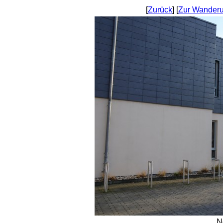
[
Zurück
] [
Zur Wanderu
N